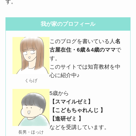
す。
我が家のプロフィール
このブログを書いている人
名
古屋在住・6歳＆4歳のママ
で
す。
このサイトでは知育教材を中
心に紹介中♪
くらげ
5歳から
【スマイルゼミ】
【こどもちゃれんじ 】
【進研ゼミ 】
などを受講しています。
長男・ほっけ