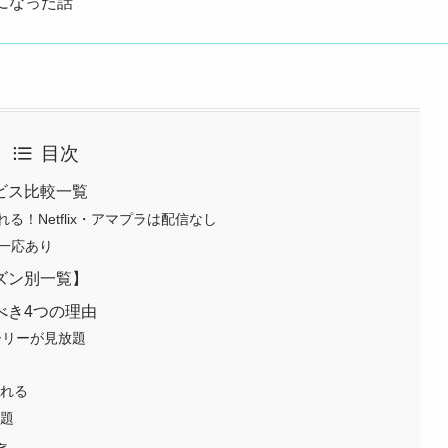
になった話
目次
ビス比較一覧
！Netflix・アマプラは配信なし
も一応あり
ズン別一覧】
べき4つの理由
ーリーが見放題
られる
放題