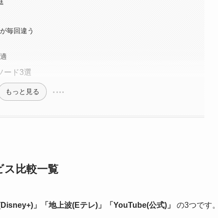
庭
由
」が毎回違う
最適
ソード3選
もっと見る
ビス比較一覧
isney+)」「地上波(Eテレ)」「YouTube(公式)」
の3つです